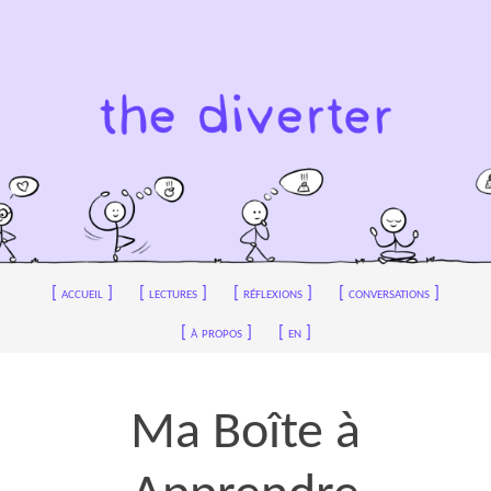
accueil
lectures
réflexions
conversations
à propos
en
Ma Boîte à